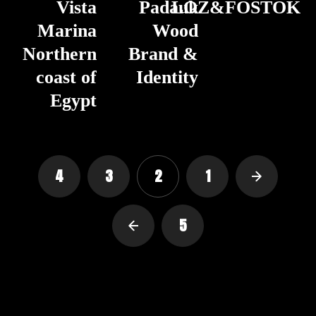
Vista
Padauk
LOZ&FOSTOK
Marina
Wood
Northern
Brand &
coast of
Identity
Egypt
4
3
2
1
5